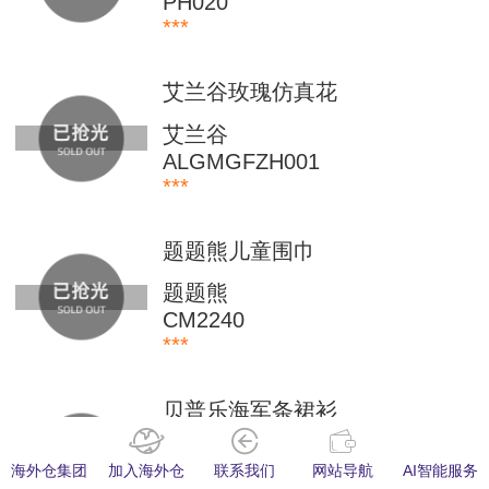
PH020
***
艾兰谷玫瑰仿真花
艾兰谷
ALGMGFZH001
***
题题熊儿童围巾
题题熊
CM2240
***
贝普乐海军条裙衫
贝普乐
海外仓集团
加入海外仓
联系我们
网站导航
AI智能服务
FD031