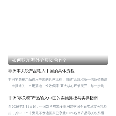
如何联系海外仓集团合作?
非洲零关税产品输入中国的具体流程
非洲零关税产品输入中国的具体流程，围绕“合规准备—供应链搭建
—申报通关—市场落地—长效保障”五大核心环节展开，每一步均贴
合最新政策要求（结合海关总署2026年第54号公告等），具体流程
非洲“零关税”产品输入中国的实施路径与实操指南
如下： 一、前期合规准备（核心前提） 1. 确认适用范围：核实进
口产品原产国是否在53个非洲建交国范围内（33个最不发达国家按
自2026年5月1日起，中国对所有53个非洲建交国全面实施零关税举
对应管理办法，20个非最不发达国家适用新增零关税政策），确认
措，其中33个非洲最不发达国家已享受100%税目产品零关税待遇，