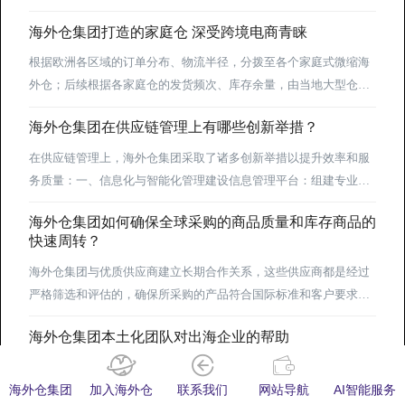
产品属于...
其余20个非最不发达国家的相关产品也将以特惠税率形式享受零
海外仓集团打造的家庭仓 深受跨境电商青睐
关税（为期2年），这一政策为非洲产品输入中国开辟了前所未有的
便利通道。结合海关总署相关管理规定、贸易实操经验及政策解
根据欧洲各区域的订单分布、物流半径，分拨至各个家庭式微缩海
读，非洲产品输入中国可遵循“合规先行、供应链打通、市场适配、
外仓；后续根据各家庭仓的发货频次、库存余量，由当地大型仓
长效赋能”的核心逻辑，...
（周转仓）定期补货，确保每个家庭仓的库存处于合理水平，既避
海外仓集团在供应链管理上有哪些创新举措？
免库存积压，也杜绝缺货导致的履约延误。相较于传统大型海外
仓，欧洲家庭式微缩海外仓的...
在供应链管理上，海外仓集团采取了诸多创新举措以提升效率和服
务质量：一、信息化与智能化管理‌建设信息管理平台‌：组建专业技
术团队，开展自主软件研发，对系统进行维护和完善。建设订单管
海外仓集团如何确保全球采购的商品质量和库存商品的
理系统、仓储管理系统等先进的信息管理系统，实时对接客户、商
快速周转？
品、仓储、配送等信息，实现海外仓物流、订单流、信息流、资金
流“四流合一”。‌提升智能化水平‌：积极装配智能机器人、自动化立
海外仓集团与优质供应商建立长期合作关系，这些供应商都是经过
体库堆垛机、自动轻型物件分拣机等智能...
严格筛选和评估的，确保所采购的产品符合国际标准和客户要求。
这种长期稳定的合作关系不仅有助于保证商品质量的持续稳定，还
海外仓集团本土化团队对出海企业的帮助
能在出现问题时迅速响应并解决。
增强市场适应性深入了解市场：海外仓集团在当地有专业团队，能
够深入了解目标市场的文化特点、消费习惯、法律法规等，从而帮
海外仓集团
加入海外仓
联系我们
网站导航
AI智能服务