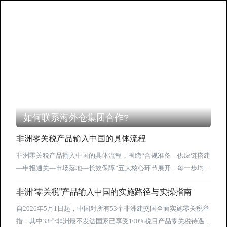
如何联系海外仓集团合作?
非洲零关税产品输入中国的具体流程
非洲零关税产品输入中国的具体流程，围绕“合规准备—供应链搭建
—申报通关—市场落地—长效保障”五大核心环节展开，每一步均贴
合最新政策要求（结合海关总署2026年第54号公告等），具体流程
非洲“零关税”产品输入中国的实施路径与实操指南
如下： 一、前期合规准备（核心前提） 1. 确认适用范围：核实进
口产品原产国是否在53个非洲建交国范围内（33个最不发达国家按
自2026年5月1日起，中国对所有53个非洲建交国全面实施零关税举
对应管理办法，20个非最不发达国家适用新增零关税政策），确认
措，其中33个非洲最不发达国家已享受100%税目产品零关税待遇，