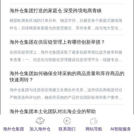
产品属于...
其余20个非最不发达国家的相关产品也将以特惠税率形式享受零
海外仓集团打造的家庭仓 深受跨境电商青睐
关税（为期2年），这一政策为非洲产品输入中国开辟了前所未有的
便利通道。结合海关总署相关管理规定、贸易实操经验及政策解
根据欧洲各区域的订单分布、物流半径，分拨至各个家庭式微缩海
读，非洲产品输入中国可遵循“合规先行、供应链打通、市场适配、
外仓；后续根据各家庭仓的发货频次、库存余量，由当地大型仓
长效赋能”的核心逻辑，...
（周转仓）定期补货，确保每个家庭仓的库存处于合理水平，既避
海外仓集团在供应链管理上有哪些创新举措？
免库存积压，也杜绝缺货导致的履约延误。相较于传统大型海外
仓，欧洲家庭式微缩海外仓的...
在供应链管理上，海外仓集团采取了诸多创新举措以提升效率和服
务质量：一、信息化与智能化管理‌建设信息管理平台‌：组建专业技
术团队，开展自主软件研发，对系统进行维护和完善。建设订单管
海外仓集团如何确保全球采购的商品质量和库存商品的
理系统、仓储管理系统等先进的信息管理系统，实时对接客户、商
快速周转？
品、仓储、配送等信息，实现海外仓物流、订单流、信息流、资金
流“四流合一”。‌提升智能化水平‌：积极装配智能机器人、自动化立
海外仓集团与优质供应商建立长期合作关系，这些供应商都是经过
体库堆垛机、自动轻型物件分拣机等智能...
严格筛选和评估的，确保所采购的产品符合国际标准和客户要求。
这种长期稳定的合作关系不仅有助于保证商品质量的持续稳定，还
海外仓集团本土化团队对出海企业的帮助
能在出现问题时迅速响应并解决。
增强市场适应性深入了解市场：海外仓集团在当地有专业团队，能
够深入了解目标市场的文化特点、消费习惯、法律法规等，从而帮
海外仓集团
加入海外仓
联系我们
网站导航
AI智能服务